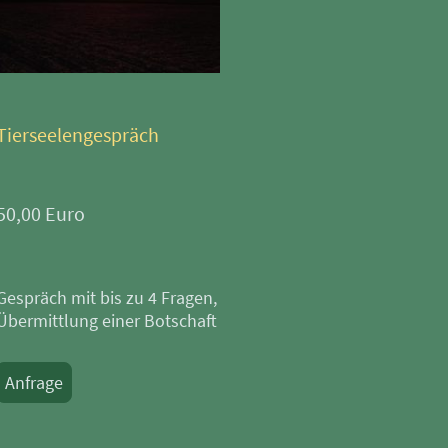
Tierseelengespräch
50,00 Euro
Gespräch mit bis zu 4 Fragen,
Übermittlung einer Botschaft
Anfrage