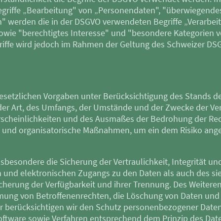
griffe „Bearbeitung" von „Personendaten", "überwiegende
 werden die in der DSGVO verwendeten Begriffe „Verarbei
ie "berechtigtes Interesse" und "besondere Kategorien v
riffe wird jedoch im Rahmen der Geltung des Schweizer DS
esetzlichen Vorgaben unter Berücksichtigung des Stands de
r Art, des Umfangs, der Umstände und der Zwecke der Ver
rscheinlichkeiten und des Ausmaßes der Bedrohung der Rech
e und organisatorische Maßnahmen, um ein dem Risiko an
esondere die Sicherung der Vertraulichkeit, Integrität un
 und elektronischen Zugangs zu den Daten als auch des sie 
icherung der Verfügbarkeit und ihrer Trennung. Des Weitere
hmung von Betroffenenrechten, die Löschung von Daten und
r berücksichtigen wir den Schutz personenbezogener Daten 
ftware sowie Verfahren entsprechend dem Prinzip des Dat