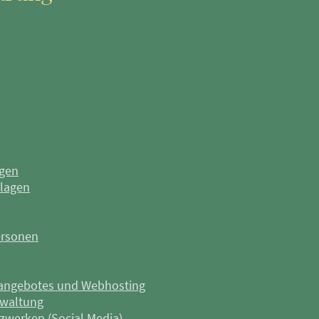
ngen
lagen
ersonen
eangebotes und Webhosting
rwaltung
zwerken (Social Media)