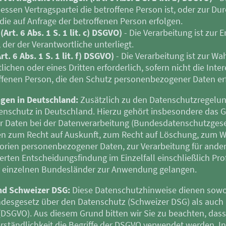
dessen Vertragspartei die betroffene Person ist, oder zur Du
ie auf Anfrage der betroffenen Person erfolgen.
Art. 6 Abs. 1 S. 1 lit. c) DSGVO)
- Die Verarbeitung ist zur E
, der der Verantwortliche unterliegt.
t. 6 Abs. 1 S. 1 lit. f) DSGVO)
- Die Verarbeitung ist zur Wa
lichen oder eines Dritten erforderlich, sofern nicht die In
offenen Person, die den Schutz personenbezogener Daten er
gen in Deutschland:
Zusätzlich zu den Datenschutzregelu
nschutz in Deutschland. Hierzu gehört insbesondere das 
 Daten bei der Datenverarbeitung (Bundesdatenschutzgese
n zum Recht auf Auskunft, zum Recht auf Löschung, zum W
orien personenbezogener Daten, zur Verarbeitung für ande
rten Entscheidungsfindung im Einzelfall einschließlich Pro
 einzelnen Bundesländer zur Anwendung gelangen.
nd Schweizer DSG:
Diese Datenschutzhinweise dienen sowo
desgesetz über den Datenschutz (Schweizer DSG) als auch 
SGVO). Aus diesem Grund bitten wir Sie zu beachten, dass
tändlichkeit die Begriffe der DSGVO verwendet werden. In